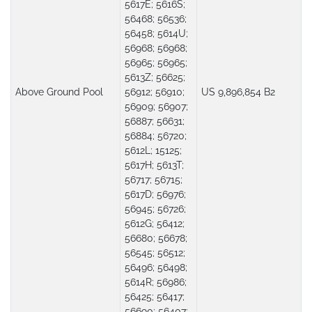
5617E; 5616S;
56468; 56536;
56458; 5614U;
56968; 56968;
56965; 56965;
5613Z; 56625;
Above Ground Pool
56912; 56910;
US 9,896,854 B2
56909; 56907;
56887; 56631;
56884; 56720;
5612L; 15125;
5617H; 5613T;
56717; 56715;
5617D; 56976;
56945; 56726;
5612G; 56412;
56680; 56678;
56545; 56512;
56496; 56498;
5614R; 56986;
56425; 56417;
56690; 56407;