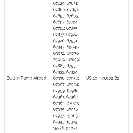
67629; 67631;
67660; 67691;
67693; 67695;
67697; 67724;
67726; 67835;
67837; 67924;
67926; 67931;
67942; 69049;
69051; 69076;
75080; 67859;
67883; 67932;
67933; 67934;
Built In Pump Airbed
67938; 67956;
US 10,443,602 B2
67957; 67958;
67959; 67960;
67961; 67963;
67964; 67967;
67935; 67936;
67937; 15063;
67943; 15325;
15326; 94051;