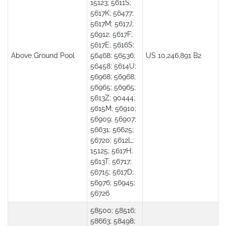
15123; 5611S;
5617K; 56477;
5617M; 5617J;
56912; 5617F;
5617E; 5616S;
Above Ground Pool
56468; 56536;
US 10,246,891 B2
56458; 5614U;
56968; 56968;
56965; 56965;
5613Z; 90444;
5615M; 56910;
56909; 56907;
56631; 56625;
56720; 5612L;
15125; 5617H;
5613T; 56717;
56715; 5617D;
56976; 56945;
56726
58500; 58516;
58663; 58498;