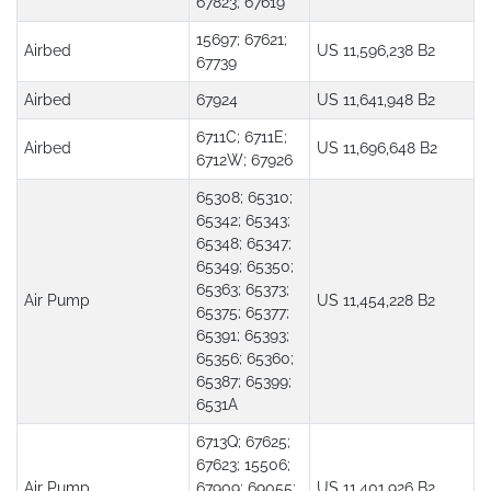
67823; 67619
15697; 67621;
Airbed
US 11,596,238 B2
67739
Airbed
67924
US 11,641,948 B2
6711C; 6711E;
Airbed
US 11,696,648 B2
6712W; 67926
65308; 65310;
65342; 65343;
65348; 65347;
65349; 65350;
65363; 65373;
Air Pump
US 11,454,228 B2
65375; 65377;
65391; 65393;
65356; 65360;
65387; 65399;
6531A
6713Q; 67625;
67623; 15506;
Air Pump
67909; 69055;
US 11,401,926 B2