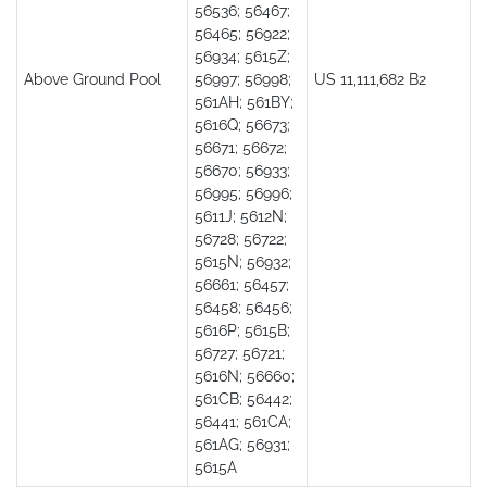
56536; 56467;
56465; 56922;
56934; 5615Z;
Above Ground Pool
56997; 56998;
US 11,111,682 B2
561AH; 561BY;
5616Q; 56673;
56671; 56672;
56670; 56933;
56995; 56996;
5611J; 5612N;
56728; 56722;
5615N; 56932;
56661; 56457;
56458; 56456;
5616P; 5615B;
56727; 56721;
5616N; 56660;
561CB; 56442;
56441; 561CA;
561AG; 56931;
5615A