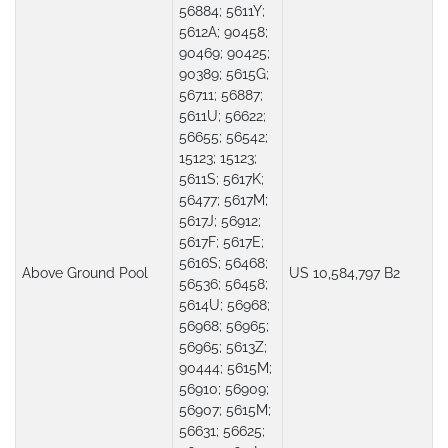
56884; 5611Y;
5612A; 90458;
90469; 90425;
90389; 5615G;
56711; 56887;
5611U; 56622;
56655; 56542;
15123; 15123;
5611S; 5617K;
56477; 5617M;
5617J; 56912;
5617F; 5617E;
5616S; 56468;
Above Ground Pool
US 10,584,797 B2
56536; 56458;
5614U; 56968;
56968; 56965;
56965; 5613Z;
90444; 5615M;
56910; 56909;
56907; 5615M;
56631; 56625;