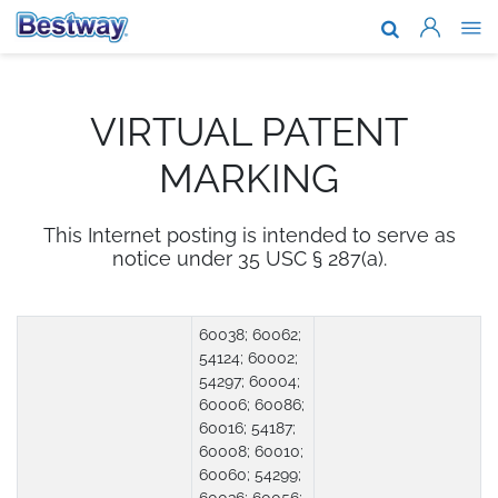
Nosotros
Marcas y te
VIRTUAL PATENT
Soporte
MARKING
Dónde comp
This Internet posting is intended to serve as
Blog
notice under 35 USC § 287(a).
Garantia Ex
60038; 60062;
Trabaja con
54124; 60002;
54297; 60004;
60006; 60086;
60016; 54187;
60008; 60010;
60060; 54299;