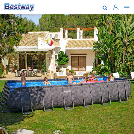
Nosotros
Marcas y te
Soporte
Dónde comp
Blog
Garantia Ex
Trabaja con